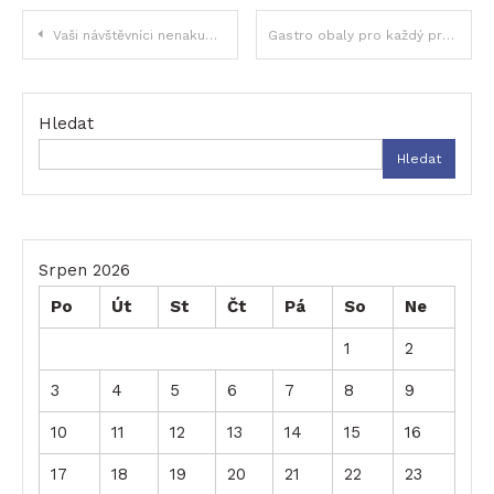
Navigace
Vaši návštěvníci nenakupují? Můžete to snadno změnit
Gastro obaly pro každý provoz: vše na jednom místě
pro
příspěvek
Hledat
Hledat
Srpen 2026
Po
Út
St
Čt
Pá
So
Ne
1
2
3
4
5
6
7
8
9
10
11
12
13
14
15
16
17
18
19
20
21
22
23