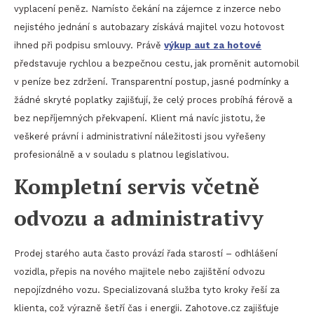
vyplacení peněz. Namísto čekání na zájemce z inzerce nebo
nejistého jednání s autobazary získává majitel vozu hotovost
ihned při podpisu smlouvy. Právě
výkup aut za hotové
představuje rychlou a bezpečnou cestu, jak proměnit automobil
v peníze bez zdržení. Transparentní postup, jasné podmínky a
žádné skryté poplatky zajišťují, že celý proces probíhá férově a
bez nepříjemných překvapení. Klient má navíc jistotu, že
veškeré právní i administrativní náležitosti jsou vyřešeny
profesionálně a v souladu s platnou legislativou.
Kompletní servis včetně
odvozu a administrativy
Prodej starého auta často provází řada starostí – odhlášení
vozidla, přepis na nového majitele nebo zajištění odvozu
nepojízdného vozu. Specializovaná služba tyto kroky řeší za
klienta, což výrazně šetří čas i energii. Zahotove.cz zajišťuje