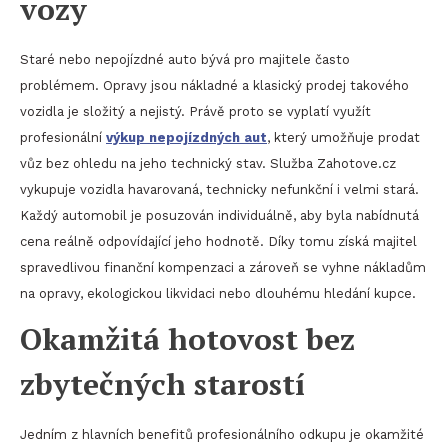
vozy
Staré nebo nepojízdné auto bývá pro majitele často
problémem. Opravy jsou nákladné a klasický prodej takového
vozidla je složitý a nejistý. Právě proto se vyplatí využít
profesionální
výkup nepojízdných aut
, který umožňuje prodat
vůz bez ohledu na jeho technický stav. Služba Zahotove.cz
vykupuje vozidla havarovaná, technicky nefunkční i velmi stará.
Každý automobil je posuzován individuálně, aby byla nabídnutá
cena reálně odpovídající jeho hodnotě. Díky tomu získá majitel
spravedlivou finanční kompenzaci a zároveň se vyhne nákladům
na opravy, ekologickou likvidaci nebo dlouhému hledání kupce.
Okamžitá hotovost bez
zbytečných starostí
Jedním z hlavních benefitů profesionálního odkupu je okamžité